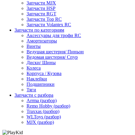
Запчасти MJX
Запчасти HSP
Запчасти RGT
Запчасти Top RC
Запчасти Volantex RC
Запчасти по категориям
Аксессуары для трофи RC
Амортизаторы
Винты
Ведущая шестерня/ Пиньон
Ведомая шестерня/ Спур
Диски/ Шины
Колеса
Корпуса / Кузова
Наклейки
Подшипники
Тяги
Запчасти с разбора
Arrma (разбор)
Remo Hobby (разбор)
Traxxas (разбор)
WLToys (разбор)
MJX (разбор)