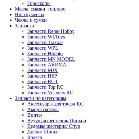
Гироскопы
Масла, смазки, топливо
Инструменты
Чехлы и сумки
Запчасти
Запчасти Remo Hobby
Запчасти WLToys
Запчасти Traxxas
Запчасти WPL
Запчасти Himoto
Запчасти MN MODEL
Запчасти ARRMA
Запчасти MJX
Запчасти HSP
Запчасти RGT
Запчасти Top RC
Запчасти Volantex RC
Запчасти по категориям
Аксессуары для трофи RC
Амортизаторы
Винты
Ведущая шестерня/ Пиньон
Ведомая шестерня/ Спур
Диски/ Шины
Колеса