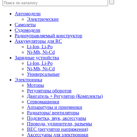
Автомодели
Электрические
Самолеты
Судомодели
Радиоуправляемый конструктор
Аккумуляторы для RC
Li-Ion, Li-Po
Ni-Mh, Ni-Cd
Зарядные устройства
Li-Ion, Li-Po
Ni-Mh, Ni-Cd
Универсальные
Электроника
Моторы
Регуляторы оборотов
Двигатель + Регулятор (Комплекты)
Сервомашинки
Аппаратуры и приемники
Радиаторы/ вентиляторы
Подсветка, звук, аксессуары
Провода, удлинители, разъемы
BEC (регулятор напряжения)
Аксессуары для электроники