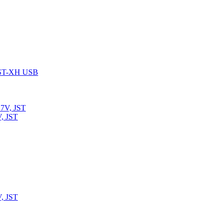
 JST-XH USB
, JST
, JST