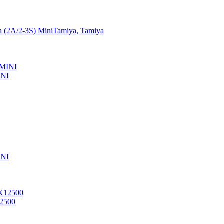
(2A/2-3S) MiniTamiya, Tamiya
INI
INI
12500