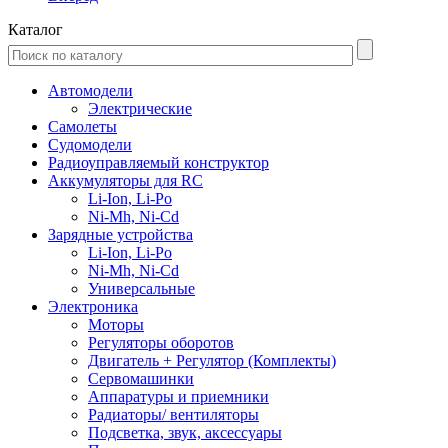
Каталог
Автомодели
Электрические
Самолеты
Судомодели
Радиоуправляемый конструктор
Аккумуляторы для RC
Li-Ion, Li-Po
Ni-Mh, Ni-Cd
Зарядные устройства
Li-Ion, Li-Po
Ni-Mh, Ni-Cd
Универсальные
Электроника
Моторы
Регуляторы оборотов
Двигатель + Регулятор (Комплекты)
Сервомашинки
Аппаратуры и приемники
Радиаторы/ вентиляторы
Подсветка, звук, аксессуары