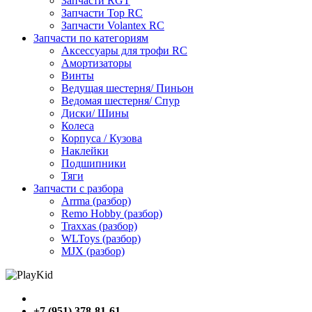
Запчасти RGT
Запчасти Top RC
Запчасти Volantex RC
Запчасти по категориям
Аксессуары для трофи RC
Амортизаторы
Винты
Ведущая шестерня/ Пиньон
Ведомая шестерня/ Спур
Диски/ Шины
Колеса
Корпуса / Кузова
Наклейки
Подшипники
Тяги
Запчасти с разбора
Arrma (разбор)
Remo Hobby (разбор)
Traxxas (разбор)
WLToys (разбор)
MJX (разбор)
+7 (951) 378-81-61