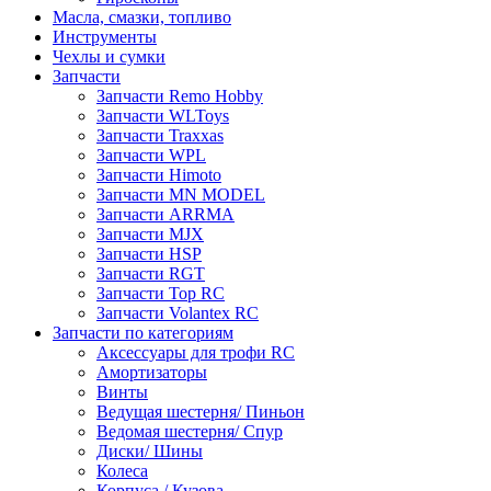
Масла, смазки, топливо
Инструменты
Чехлы и сумки
Запчасти
Запчасти Remo Hobby
Запчасти WLToys
Запчасти Traxxas
Запчасти WPL
Запчасти Himoto
Запчасти MN MODEL
Запчасти ARRMA
Запчасти MJX
Запчасти HSP
Запчасти RGT
Запчасти Top RC
Запчасти Volantex RC
Запчасти по категориям
Аксессуары для трофи RC
Амортизаторы
Винты
Ведущая шестерня/ Пиньон
Ведомая шестерня/ Спур
Диски/ Шины
Колеса
Корпуса / Кузова