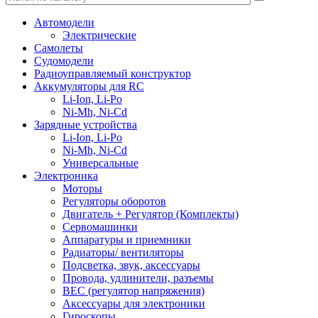
Автомодели
Электрические
Самолеты
Судомодели
Радиоуправляемый конструктор
Аккумуляторы для RC
Li-Ion, Li-Po
Ni-Mh, Ni-Cd
Зарядные устройства
Li-Ion, Li-Po
Ni-Mh, Ni-Cd
Универсальные
Электроника
Моторы
Регуляторы оборотов
Двигатель + Регулятор (Комплекты)
Сервомашинки
Аппаратуры и приемники
Радиаторы/ вентиляторы
Подсветка, звук, аксессуары
Провода, удлинители, разъемы
BEC (регулятор напряжения)
Аксессуары для электроники
Гироскопы