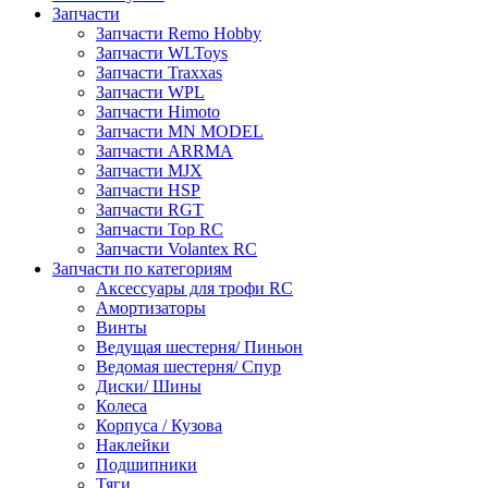
Запчасти
Запчасти Remo Hobby
Запчасти WLToys
Запчасти Traxxas
Запчасти WPL
Запчасти Himoto
Запчасти MN MODEL
Запчасти ARRMA
Запчасти MJX
Запчасти HSP
Запчасти RGT
Запчасти Top RC
Запчасти Volantex RC
Запчасти по категориям
Аксессуары для трофи RC
Амортизаторы
Винты
Ведущая шестерня/ Пиньон
Ведомая шестерня/ Спур
Диски/ Шины
Колеса
Корпуса / Кузова
Наклейки
Подшипники
Тяги