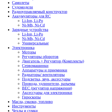
Самолеты
Судомодели
Радиоуправляемый конструктор
Аккумуляторы для RC
Li-Ion, Li-Po
Ni-Mh, Ni-Cd
Зарядные устройства
Li-Ion, Li-Po
Ni-Mh, Ni-Cd
Универсальные
Электроника
Моторы
Регуляторы оборотов
Двигатель + Регулятор (Комплекты)
Сервомашинки
Аппаратуры и приемники
Радиаторы/ вентиляторы
Подсветка, звук, аксессуары
Провода, удлинители, разъемы
BEC (регулятор напряжения)
Аксессуары для электроники
Гироскопы
Масла, смазки, топливо
Инструменты
Чехлы и сумки