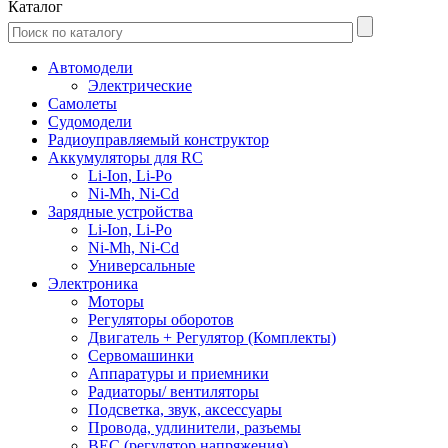
Каталог
Автомодели
Электрические
Самолеты
Судомодели
Радиоуправляемый конструктор
Аккумуляторы для RC
Li-Ion, Li-Po
Ni-Mh, Ni-Cd
Зарядные устройства
Li-Ion, Li-Po
Ni-Mh, Ni-Cd
Универсальные
Электроника
Моторы
Регуляторы оборотов
Двигатель + Регулятор (Комплекты)
Сервомашинки
Аппаратуры и приемники
Радиаторы/ вентиляторы
Подсветка, звук, аксессуары
Провода, удлинители, разъемы
BEC (регулятор напряжения)