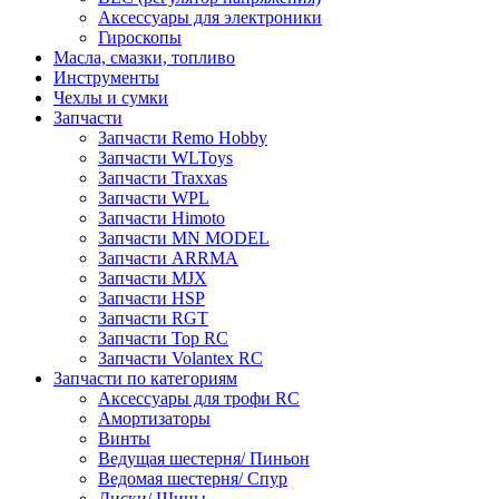
Аксессуары для электроники
Гироскопы
Масла, смазки, топливо
Инструменты
Чехлы и сумки
Запчасти
Запчасти Remo Hobby
Запчасти WLToys
Запчасти Traxxas
Запчасти WPL
Запчасти Himoto
Запчасти MN MODEL
Запчасти ARRMA
Запчасти MJX
Запчасти HSP
Запчасти RGT
Запчасти Top RC
Запчасти Volantex RC
Запчасти по категориям
Аксессуары для трофи RC
Амортизаторы
Винты
Ведущая шестерня/ Пиньон
Ведомая шестерня/ Спур
Диски/ Шины