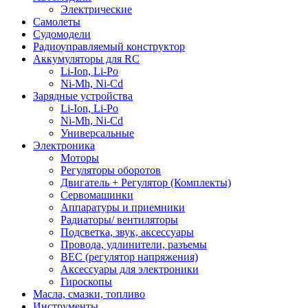
Электрические
Самолеты
Судомодели
Радиоуправляемый конструктор
Аккумуляторы для RC
Li-Ion, Li-Po
Ni-Mh, Ni-Cd
Зарядные устройства
Li-Ion, Li-Po
Ni-Mh, Ni-Cd
Универсальные
Электроника
Моторы
Регуляторы оборотов
Двигатель + Регулятор (Комплекты)
Сервомашинки
Аппаратуры и приемники
Радиаторы/ вентиляторы
Подсветка, звук, аксессуары
Провода, удлинители, разъемы
BEC (регулятор напряжения)
Аксессуары для электроники
Гироскопы
Масла, смазки, топливо
Инструменты