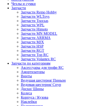
Чехлы и сумки
Запчасти
Запчасти Remo Hobby
Запчасти WLToys
Запчасти Traxxas
Запчасти WPL
Запчасти Himoto
Запчасти MN MODEL
Запчасти ARRMA
Запчасти MJX
Запчасти HSP
Запчасти RGT
Запчасти Top RC
Запчасти Volantex RC
Запчасти по категориям
Аксессуары для трофи RC
Амортизаторы
Винты
Ведущая шестерня/ Пиньон
Ведомая шестерня/ Спур
Диски/ Шины
Колеса
Корпуса / Кузова
Наклейки
Подшипники