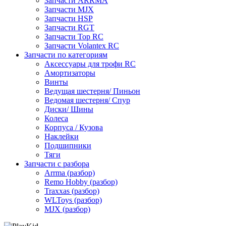
Запчасти ARRMA
Запчасти MJX
Запчасти HSP
Запчасти RGT
Запчасти Top RC
Запчасти Volantex RC
Запчасти по категориям
Аксессуары для трофи RC
Амортизаторы
Винты
Ведущая шестерня/ Пиньон
Ведомая шестерня/ Спур
Диски/ Шины
Колеса
Корпуса / Кузова
Наклейки
Подшипники
Тяги
Запчасти с разбора
Arrma (разбор)
Remo Hobby (разбор)
Traxxas (разбор)
WLToys (разбор)
MJX (разбор)