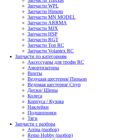
Запчасти Traxxas
Запчасти WPL
Запчасти Himoto
Запчасти MN MODEL
Запчасти ARRMA
Запчасти MJX
Запчасти HSP
Запчасти RGT
Запчасти Top RC
Запчасти Volantex RC
Запчасти по категориям
Аксессуары для трофи RC
Амортизаторы
Винты
Ведущая шестерня/ Пиньон
Ведомая шестерня/ Спур
Диски/ Шины
Колеса
Корпуса / Кузова
Наклейки
Подшипники
Тяги
Запчасти с разбора
Arrma (разбор)
Remo Hobby (разбор)