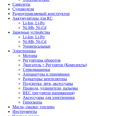
Самолеты
Судомодели
Радиоуправляемый конструктор
Аккумуляторы для RC
Li-Ion, Li-Po
Ni-Mh, Ni-Cd
Зарядные устройства
Li-Ion, Li-Po
Ni-Mh, Ni-Cd
Универсальные
Электроника
Моторы
Регуляторы оборотов
Двигатель + Регулятор (Комплекты)
Сервомашинки
Аппаратуры и приемники
Радиаторы/ вентиляторы
Подсветка, звук, аксессуары
Провода, удлинители, разъемы
BEC (регулятор напряжения)
Аксессуары для электроники
Гироскопы
Масла, смазки, топливо
Инструменты