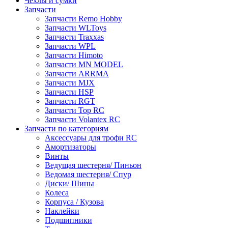
Чехлы и сумки
Запчасти
Запчасти Remo Hobby
Запчасти WLToys
Запчасти Traxxas
Запчасти WPL
Запчасти Himoto
Запчасти MN MODEL
Запчасти ARRMA
Запчасти MJX
Запчасти HSP
Запчасти RGT
Запчасти Top RC
Запчасти Volantex RC
Запчасти по категориям
Аксессуары для трофи RC
Амортизаторы
Винты
Ведущая шестерня/ Пиньон
Ведомая шестерня/ Спур
Диски/ Шины
Колеса
Корпуса / Кузова
Наклейки
Подшипники