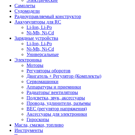
Электрические
Самолеты
Судомодели
Радиоуправляемый конструктор
Аккумуляторы для RC
Li-Ion, Li-Po
Ni-Mh, Ni-Cd
Зарядные устройства
Li-Ion, Li-Po
Ni-Mh, Ni-Cd
Универсальные
Электроника
Моторы
Регуляторы оборотов
Двигатель + Регулятор (Комплекты)
Сервомашинки
Аппаратуры и приемники
Радиаторы/ вентиляторы
Подсветка, звук, аксессуары
Провода, удлинители, разъемы
BEC (регулятор напряжения)
Аксессуары для электроники
Гироскопы
Масла, смазки, топливо
Инструменты