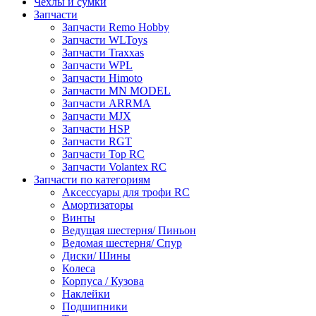
Чехлы и сумки
Запчасти
Запчасти Remo Hobby
Запчасти WLToys
Запчасти Traxxas
Запчасти WPL
Запчасти Himoto
Запчасти MN MODEL
Запчасти ARRMA
Запчасти MJX
Запчасти HSP
Запчасти RGT
Запчасти Top RC
Запчасти Volantex RC
Запчасти по категориям
Аксессуары для трофи RC
Амортизаторы
Винты
Ведущая шестерня/ Пиньон
Ведомая шестерня/ Спур
Диски/ Шины
Колеса
Корпуса / Кузова
Наклейки
Подшипники