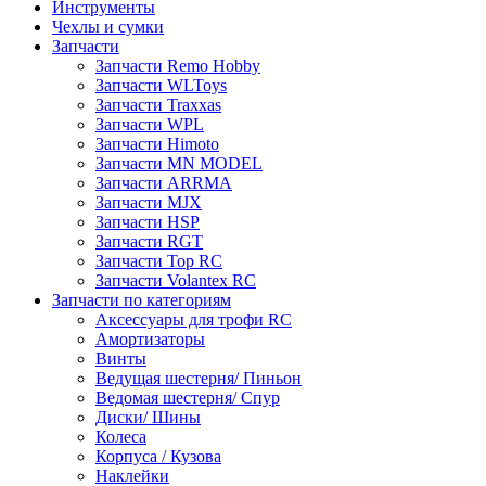
Инструменты
Чехлы и сумки
Запчасти
Запчасти Remo Hobby
Запчасти WLToys
Запчасти Traxxas
Запчасти WPL
Запчасти Himoto
Запчасти MN MODEL
Запчасти ARRMA
Запчасти MJX
Запчасти HSP
Запчасти RGT
Запчасти Top RC
Запчасти Volantex RC
Запчасти по категориям
Аксессуары для трофи RC
Амортизаторы
Винты
Ведущая шестерня/ Пиньон
Ведомая шестерня/ Спур
Диски/ Шины
Колеса
Корпуса / Кузова
Наклейки