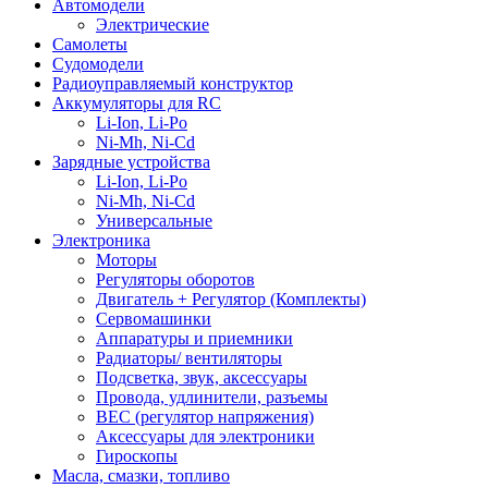
Автомодели
Электрические
Самолеты
Судомодели
Радиоуправляемый конструктор
Аккумуляторы для RC
Li-Ion, Li-Po
Ni-Mh, Ni-Cd
Зарядные устройства
Li-Ion, Li-Po
Ni-Mh, Ni-Cd
Универсальные
Электроника
Моторы
Регуляторы оборотов
Двигатель + Регулятор (Комплекты)
Сервомашинки
Аппаратуры и приемники
Радиаторы/ вентиляторы
Подсветка, звук, аксессуары
Провода, удлинители, разъемы
BEC (регулятор напряжения)
Аксессуары для электроники
Гироскопы
Масла, смазки, топливо