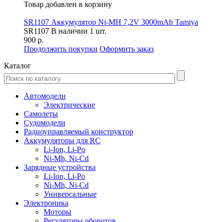
Товар добавлен в корзину
SR1107 Аккумулятор Ni-MH 7,2V 3000mAh Tamiya
SR1107
В наличии 1 шт.
900 р.
Продолжить покупки
Оформить заказ
Каталог
Автомодели
Электрические
Самолеты
Судомодели
Радиоуправляемый конструктор
Аккумуляторы для RC
Li-Ion, Li-Po
Ni-Mh, Ni-Cd
Зарядные устройства
Li-Ion, Li-Po
Ni-Mh, Ni-Cd
Универсальные
Электроника
Моторы
Регуляторы оборотов