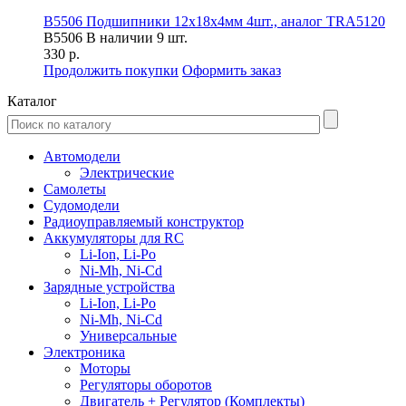
B5506 Подшипники 12x18x4мм 4шт., аналог TRA5120
B5506
В наличии 9 шт.
330 р.
Продолжить покупки
Оформить заказ
Каталог
Автомодели
Электрические
Самолеты
Судомодели
Радиоуправляемый конструктор
Аккумуляторы для RC
Li-Ion, Li-Po
Ni-Mh, Ni-Cd
Зарядные устройства
Li-Ion, Li-Po
Ni-Mh, Ni-Cd
Универсальные
Электроника
Моторы
Регуляторы оборотов
Двигатель + Регулятор (Комплекты)