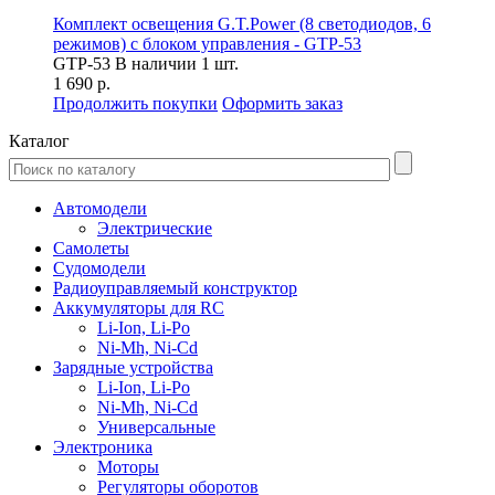
Комплект освещения G.T.Power (8 светодиодов, 6
режимов) с блоком управления - GTP-53
GTP-53
В наличии 1 шт.
1 690 р.
Продолжить покупки
Оформить заказ
Каталог
Автомодели
Электрические
Самолеты
Судомодели
Радиоуправляемый конструктор
Аккумуляторы для RC
Li-Ion, Li-Po
Ni-Mh, Ni-Cd
Зарядные устройства
Li-Ion, Li-Po
Ni-Mh, Ni-Cd
Универсальные
Электроника
Моторы
Регуляторы оборотов