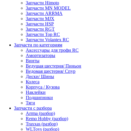
Запчасти Himoto
Запчасти MN MODEL
Запчасти ARRMA
Запчасти MJX
Запчасти HSP
Запчасти RGT
Запчасти Top RC
Запчасти Volantex RC
Запчасти по категориям
Аксессуары для трофи RC
Амортизаторы
Винты
Ведущая шестерня/ Пиньон
Ведомая шестерня/ Спур
Диски/ Шины
Колеса
Корпуса / Кузова
Наклейки
Подшипники
Тяги
Запчасти с разбора
Arrma (разбор)
Remo Hobby (разбор)
Traxxas (разбор)
WLToys (разбор)