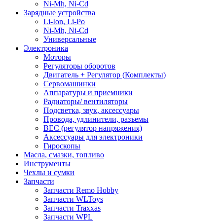
Ni-Mh, Ni-Cd
Зарядные устройства
Li-Ion, Li-Po
Ni-Mh, Ni-Cd
Универсальные
Электроника
Моторы
Регуляторы оборотов
Двигатель + Регулятор (Комплекты)
Сервомашинки
Аппаратуры и приемники
Радиаторы/ вентиляторы
Подсветка, звук, аксессуары
Провода, удлинители, разъемы
BEC (регулятор напряжения)
Аксессуары для электроники
Гироскопы
Масла, смазки, топливо
Инструменты
Чехлы и сумки
Запчасти
Запчасти Remo Hobby
Запчасти WLToys
Запчасти Traxxas
Запчасти WPL