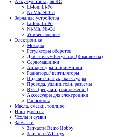
Аккумуляторы для RC
Li-Ion, Li-Po
Ni-Mh, Ni-Cd
Зарядные устройства
Li-Ion, Li-Po
Ni-Mh, Ni-Cd
Универсальные
Электроника
Моторы
Регуляторы оборотов
Двигатель + Регулятор (Комплекты)
Сервомашинки
Аппаратуры и приемники
Радиаторы/ вентиляторы
Подсветка, звук, аксессуары
Провода, удлинители, разъемы
BEC (регулятор напряжения)
Аксессуары для электроники
Гироскопы
Масла, смазки, топливо
Инструменты
Чехлы и сумки
Запчасти
Запчасти Remo Hobby
Запчасти WLToys