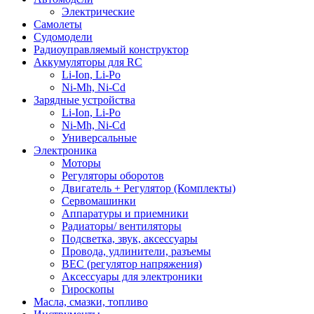
Электрические
Самолеты
Судомодели
Радиоуправляемый конструктор
Аккумуляторы для RC
Li-Ion, Li-Po
Ni-Mh, Ni-Cd
Зарядные устройства
Li-Ion, Li-Po
Ni-Mh, Ni-Cd
Универсальные
Электроника
Моторы
Регуляторы оборотов
Двигатель + Регулятор (Комплекты)
Сервомашинки
Аппаратуры и приемники
Радиаторы/ вентиляторы
Подсветка, звук, аксессуары
Провода, удлинители, разъемы
BEC (регулятор напряжения)
Аксессуары для электроники
Гироскопы
Масла, смазки, топливо