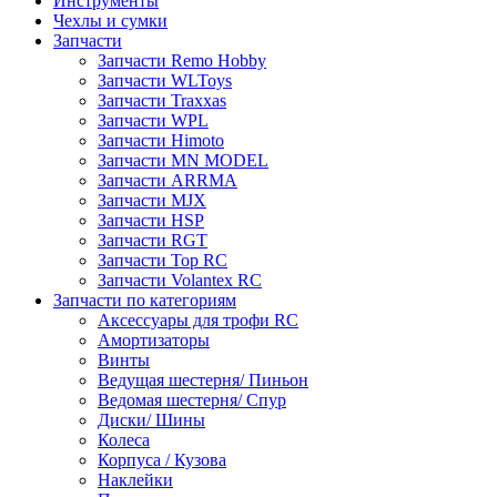
Инструменты
Чехлы и сумки
Запчасти
Запчасти Remo Hobby
Запчасти WLToys
Запчасти Traxxas
Запчасти WPL
Запчасти Himoto
Запчасти MN MODEL
Запчасти ARRMA
Запчасти MJX
Запчасти HSP
Запчасти RGT
Запчасти Top RC
Запчасти Volantex RC
Запчасти по категориям
Аксессуары для трофи RC
Амортизаторы
Винты
Ведущая шестерня/ Пиньон
Ведомая шестерня/ Спур
Диски/ Шины
Колеса
Корпуса / Кузова
Наклейки