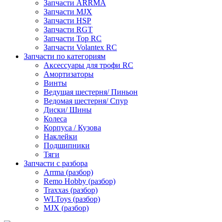
Запчасти ARRMA
Запчасти MJX
Запчасти HSP
Запчасти RGT
Запчасти Top RC
Запчасти Volantex RC
Запчасти по категориям
Аксессуары для трофи RC
Амортизаторы
Винты
Ведущая шестерня/ Пиньон
Ведомая шестерня/ Спур
Диски/ Шины
Колеса
Корпуса / Кузова
Наклейки
Подшипники
Тяги
Запчасти с разбора
Arrma (разбор)
Remo Hobby (разбор)
Traxxas (разбор)
WLToys (разбор)
MJX (разбор)