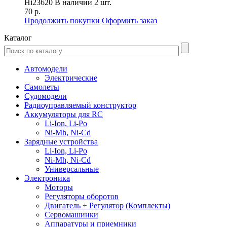
Hi23620
В наличии 2 шт.
70 р.
Продолжить покупки
Оформить заказ
Каталог
Автомодели
Электрические
Самолеты
Судомодели
Радиоуправляемый конструктор
Аккумуляторы для RC
Li-Ion, Li-Po
Ni-Mh, Ni-Cd
Зарядные устройства
Li-Ion, Li-Po
Ni-Mh, Ni-Cd
Универсальные
Электроника
Моторы
Регуляторы оборотов
Двигатель + Регулятор (Комплекты)
Сервомашинки
Аппаратуры и приемники