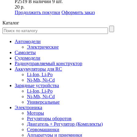
P2519
В наличии 9 шт.
20 р.
Продолжить покупки
Оформить заказ
Каталог
Автомодели
Электрические
Самолеты
Судомодели
Радиоуправляемый конструктор
Аккумуляторы для RC
Li-Ion, Li-Po
Ni-Mh, Ni-Cd
Зарядные устройства
Li-Ion, Li-Po
Ni-Mh, Ni-Cd
Универсальные
Электроника
Моторы
Регуляторы оборотов
Двигатель + Регулятор (Комплекты)
Сервомашинки
Аппаратуры и приемники