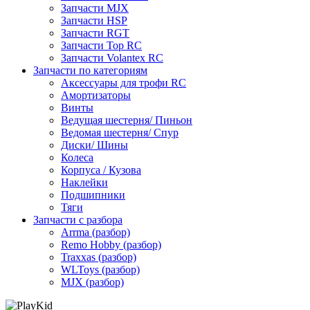
Запчасти MJX
Запчасти HSP
Запчасти RGT
Запчасти Top RC
Запчасти Volantex RC
Запчасти по категориям
Аксессуары для трофи RC
Амортизаторы
Винты
Ведущая шестерня/ Пиньон
Ведомая шестерня/ Спур
Диски/ Шины
Колеса
Корпуса / Кузова
Наклейки
Подшипники
Тяги
Запчасти с разбора
Arrma (разбор)
Remo Hobby (разбор)
Traxxas (разбор)
WLToys (разбор)
MJX (разбор)