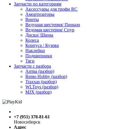
Запчасти по категориям
Аксессуары для трофи RC
Амортизаторы
Винты
Ведущая шестерня/ Пиньон
Ведомая шестерня/ Спур
Диски/ Шины
Колеса
Корпуса / Кузова
Наклейки
Подшипники
Тяги
Запчасти с разбора
Arrma (разбор)
Remo Hobby (разбор)
Traxxas (разбор)
WLToys (разбор)
MJX (разбор)
+7 (951) 378-81-61
Новосибирск
Адрес