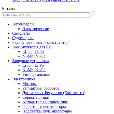
Каталог
Автомодели
Электрические
Самолеты
Судомодели
Радиоуправляемый конструктор
Аккумуляторы для RC
Li-Ion, Li-Po
Ni-Mh, Ni-Cd
Зарядные устройства
Li-Ion, Li-Po
Ni-Mh, Ni-Cd
Универсальные
Электроника
Моторы
Регуляторы оборотов
Двигатель + Регулятор (Комплекты)
Сервомашинки
Аппаратуры и приемники
Радиаторы/ вентиляторы
Подсветка, звук, аксессуары