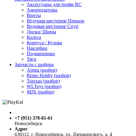
Аксессуары для трофи RC
Амортизаторы
Винты
Ведущая шестерня/ Пиньон
Ведомая шестерня/ Спур
Диски/ Шины
Колеса
Корпуса / Кузова
Наклейки
Подшипники
Тяги
Запчасти с разбора
Arrma (разбор)
Remo Hobby (разбор)
Traxxas (разбор)
WLToys (разбор)
MJX (разбор)
+7 (951) 378-81-61
Новосибирск
Адрес
630112, г. Новосибирск, ул. Дзержинского, д. 4