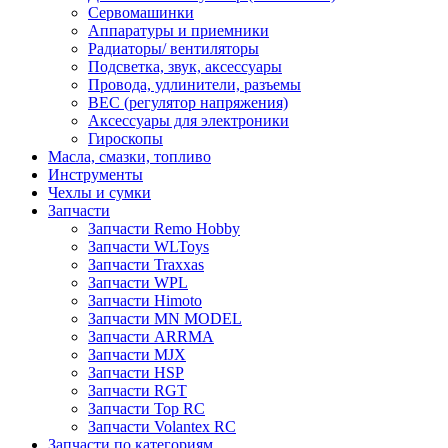
Сервомашинки
Аппаратуры и приемники
Радиаторы/ вентиляторы
Подсветка, звук, аксессуары
Провода, удлинители, разъемы
BEC (регулятор напряжения)
Аксессуары для электроники
Гироскопы
Масла, смазки, топливо
Инструменты
Чехлы и сумки
Запчасти
Запчасти Remo Hobby
Запчасти WLToys
Запчасти Traxxas
Запчасти WPL
Запчасти Himoto
Запчасти MN MODEL
Запчасти ARRMA
Запчасти MJX
Запчасти HSP
Запчасти RGT
Запчасти Top RC
Запчасти Volantex RC
Запчасти по категориям