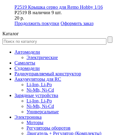
P2519 Крышка серво для Remo Hobby 1/16
P2519
В наличии 9 шт.
20 р.
Продолжить покупки
Оформить заказ
Каталог
Автомодели
Электрические
Самолеты
Судомодели
Радиоуправляемый конструктор
Аккумуляторы для RC
Li-Ion, Li-Po
Ni-Mh, Ni-Cd
Зарядные устройства
Li-Ion, Li-Po
Ni-Mh, Ni-Cd
Универсальные
Электроника
Моторы
Регуляторы оборотов
Двигатель + Регулятор (Комплекты)