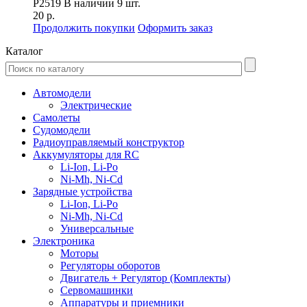
P2519
В наличии 9 шт.
20 р.
Продолжить покупки
Оформить заказ
Каталог
Автомодели
Электрические
Самолеты
Судомодели
Радиоуправляемый конструктор
Аккумуляторы для RC
Li-Ion, Li-Po
Ni-Mh, Ni-Cd
Зарядные устройства
Li-Ion, Li-Po
Ni-Mh, Ni-Cd
Универсальные
Электроника
Моторы
Регуляторы оборотов
Двигатель + Регулятор (Комплекты)
Сервомашинки
Аппаратуры и приемники