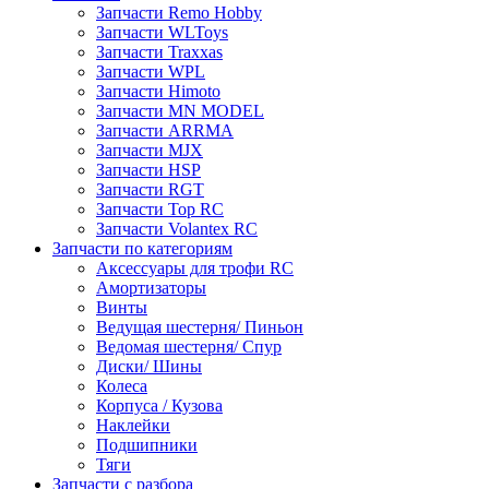
Запчасти Remo Hobby
Запчасти WLToys
Запчасти Traxxas
Запчасти WPL
Запчасти Himoto
Запчасти MN MODEL
Запчасти ARRMA
Запчасти MJX
Запчасти HSP
Запчасти RGT
Запчасти Top RC
Запчасти Volantex RC
Запчасти по категориям
Аксессуары для трофи RC
Амортизаторы
Винты
Ведущая шестерня/ Пиньон
Ведомая шестерня/ Спур
Диски/ Шины
Колеса
Корпуса / Кузова
Наклейки
Подшипники
Тяги
Запчасти с разбора