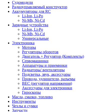
Судомодели
Радиоуправляемый конструктор
Аккумуляторы для RC
Li-Ion, Li-Po
Ni-Mh, Ni-Cd
Зарядные устройства
Li-Ion, Li-Po
Ni-Mh, Ni-Cd
Универсальные
Электроника
Моторы
Регуляторы оборотов
Двигатель + Регулятор (Комплекты)
Сервомашинки
Аппаратуры и приемники
Радиаторы/ вентиляторы
Подсветка, звук, аксессуары
Провода, удлинители, разъемы
BEC (регулятор напряжения)
Аксессуары для электроники
Гироскопы
Масла, смазки, топливо
Инструменты
Чехлы и сумки
Запчасти