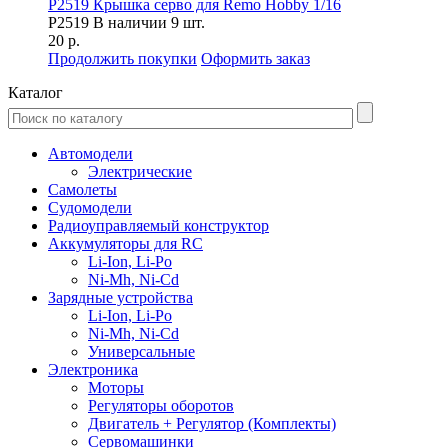
P2519 Крышка серво для Remo Hobby 1/16
P2519
В наличии 9 шт.
20 р.
Продолжить покупки
Оформить заказ
Каталог
Автомодели
Электрические
Самолеты
Судомодели
Радиоуправляемый конструктор
Аккумуляторы для RC
Li-Ion, Li-Po
Ni-Mh, Ni-Cd
Зарядные устройства
Li-Ion, Li-Po
Ni-Mh, Ni-Cd
Универсальные
Электроника
Моторы
Регуляторы оборотов
Двигатель + Регулятор (Комплекты)
Сервомашинки