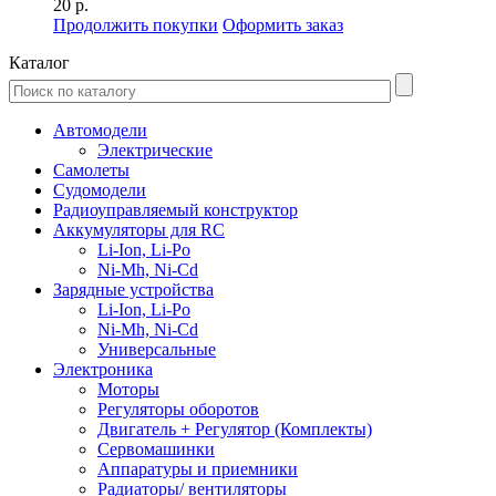
20 р.
Продолжить покупки
Оформить заказ
Каталог
Автомодели
Электрические
Самолеты
Судомодели
Радиоуправляемый конструктор
Аккумуляторы для RC
Li-Ion, Li-Po
Ni-Mh, Ni-Cd
Зарядные устройства
Li-Ion, Li-Po
Ni-Mh, Ni-Cd
Универсальные
Электроника
Моторы
Регуляторы оборотов
Двигатель + Регулятор (Комплекты)
Сервомашинки
Аппаратуры и приемники
Радиаторы/ вентиляторы