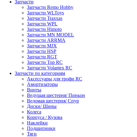
Запчасти
Запчасти Remo Hobby
Запчасти WLToys
Запчасти Traxxas
Запчасти WPL
Запчасти Himoto
Запчасти MN MODEL
Запчасти ARRMA
Запчасти MJX
Запчасти HSP
Запчасти RGT
Запчасти Top RC
Запчасти Volantex RC
Запчасти по категориям
Аксессуары для трофи RC
Амортизаторы
Винты
Ведущая шестерня/ Пиньон
Ведомая шестерня/ Спур
Диски/ Шины
Колеса
Корпуса / Кузова
Наклейки
Подшипники
Тяги