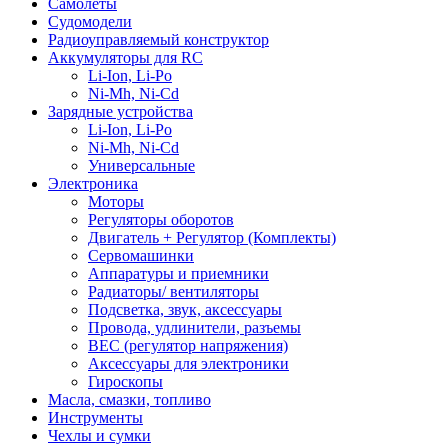
Самолеты
Судомодели
Радиоуправляемый конструктор
Аккумуляторы для RC
Li-Ion, Li-Po
Ni-Mh, Ni-Cd
Зарядные устройства
Li-Ion, Li-Po
Ni-Mh, Ni-Cd
Универсальные
Электроника
Моторы
Регуляторы оборотов
Двигатель + Регулятор (Комплекты)
Сервомашинки
Аппаратуры и приемники
Радиаторы/ вентиляторы
Подсветка, звук, аксессуары
Провода, удлинители, разъемы
BEC (регулятор напряжения)
Аксессуары для электроники
Гироскопы
Масла, смазки, топливо
Инструменты
Чехлы и сумки