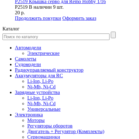
P2519 Крышка серво для Remo Hobby 1/16
P2519
В наличии 9 шт.
20 р.
Продолжить покупки
Оформить заказ
Каталог
Автомодели
Электрические
Самолеты
Судомодели
Радиоуправляемый конструктор
Аккумуляторы для RC
Li-Ion, Li-Po
Ni-Mh, Ni-Cd
Зарядные устройства
Li-Ion, Li-Po
Ni-Mh, Ni-Cd
Универсальные
Электроника
Моторы
Регуляторы оборотов
Двигатель + Регулятор (Комплекты)
Сервомашинки