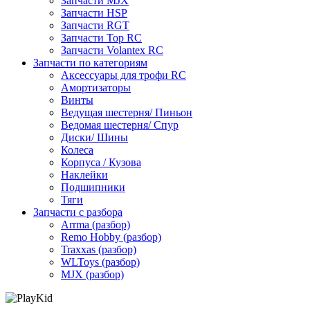
Запчасти MJX
Запчасти HSP
Запчасти RGT
Запчасти Top RC
Запчасти Volantex RC
Запчасти по категориям
Аксессуары для трофи RC
Амортизаторы
Винты
Ведущая шестерня/ Пиньон
Ведомая шестерня/ Спур
Диски/ Шины
Колеса
Корпуса / Кузова
Наклейки
Подшипники
Тяги
Запчасти с разбора
Arrma (разбор)
Remo Hobby (разбор)
Traxxas (разбор)
WLToys (разбор)
MJX (разбор)