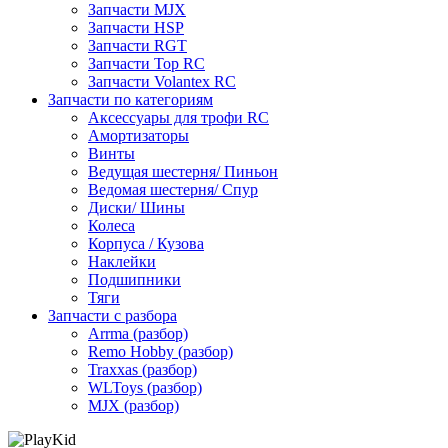
Запчасти MJX
Запчасти HSP
Запчасти RGT
Запчасти Top RC
Запчасти Volantex RC
Запчасти по категориям
Аксессуары для трофи RC
Амортизаторы
Винты
Ведущая шестерня/ Пиньон
Ведомая шестерня/ Спур
Диски/ Шины
Колеса
Корпуса / Кузова
Наклейки
Подшипники
Тяги
Запчасти с разбора
Arrma (разбор)
Remo Hobby (разбор)
Traxxas (разбор)
WLToys (разбор)
MJX (разбор)