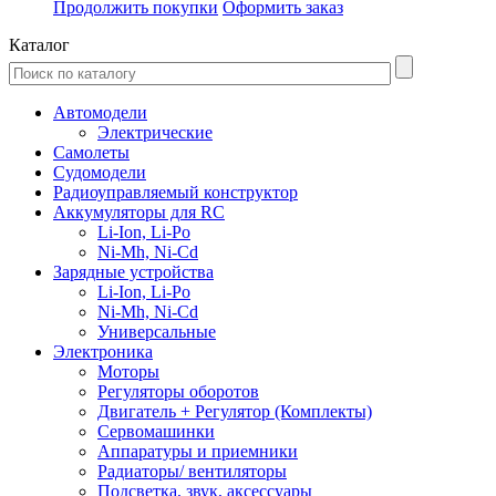
Продолжить покупки
Оформить заказ
Каталог
Автомодели
Электрические
Самолеты
Судомодели
Радиоуправляемый конструктор
Аккумуляторы для RC
Li-Ion, Li-Po
Ni-Mh, Ni-Cd
Зарядные устройства
Li-Ion, Li-Po
Ni-Mh, Ni-Cd
Универсальные
Электроника
Моторы
Регуляторы оборотов
Двигатель + Регулятор (Комплекты)
Сервомашинки
Аппаратуры и приемники
Радиаторы/ вентиляторы
Подсветка, звук, аксессуары