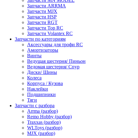
Запчасти MN MODEL
Запчасти ARRMA
Запчасти MJX
Запчасти HSP
Запчасти RGT
Запчасти Top RC
Запчасти Volantex RC
Запчасти по категориям
Аксессуары для трофи RC
Амортизаторы
Винты
Ведущая шестерня/ Пиньон
Ведомая шестерня/ Спур
Диски/ Шины
Колеса
Корпуса / Кузова
Наклейки
Подшипники
Тяги
Запчасти с разбора
Arrma (разбор)
Remo Hobby (разбор)
Traxxas (разбор)
WLToys (разбор)
MJX (разбор)