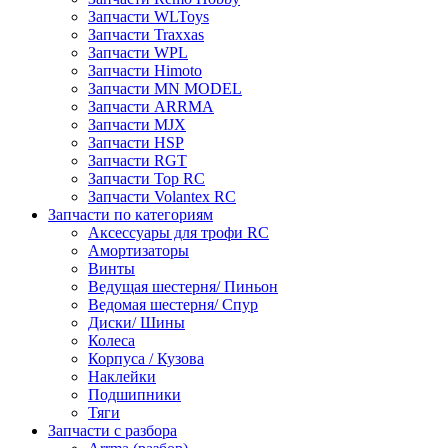
Запчасти WLToys
Запчасти Traxxas
Запчасти WPL
Запчасти Himoto
Запчасти MN MODEL
Запчасти ARRMA
Запчасти MJX
Запчасти HSP
Запчасти RGT
Запчасти Top RC
Запчасти Volantex RC
Запчасти по категориям
Аксессуары для трофи RC
Амортизаторы
Винты
Ведущая шестерня/ Пиньон
Ведомая шестерня/ Спур
Диски/ Шины
Колеса
Корпуса / Кузова
Наклейки
Подшипники
Тяги
Запчасти с разбора