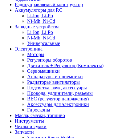
Радиоуправляемый конструктор
Аккумуляторы для RC
Li-Ion, Li-Po
Ni-Mh, Ni-Cd
Зарядные устройства
Li-Ion, Li-Po
Ni-Mh, Ni-Cd
Универсальные
Электроника
Моторы
Регуляторы оборотов
Двигатель + Регулятор (Комплекты)
Сервомашинки
Аппаратуры и приемники
Радиаторы/ вентиляторы
Подсветка, звук, аксессуары
Провода, удлинители, разъемы
BEC (регулятор напряжения)
Аксессуары для электроники
Гироскопы
Масла, смазки, топливо
Инструменты
Чехлы и сумки
Запчасти
Запчасти Remo Hobby