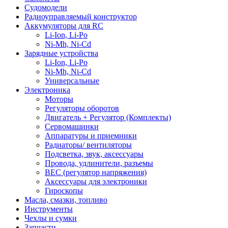
Судомодели
Радиоуправляемый конструктор
Аккумуляторы для RC
Li-Ion, Li-Po
Ni-Mh, Ni-Cd
Зарядные устройства
Li-Ion, Li-Po
Ni-Mh, Ni-Cd
Универсальные
Электроника
Моторы
Регуляторы оборотов
Двигатель + Регулятор (Комплекты)
Сервомашинки
Аппаратуры и приемники
Радиаторы/ вентиляторы
Подсветка, звук, аксессуары
Провода, удлинители, разъемы
BEC (регулятор напряжения)
Аксессуары для электроники
Гироскопы
Масла, смазки, топливо
Инструменты
Чехлы и сумки
Запчасти