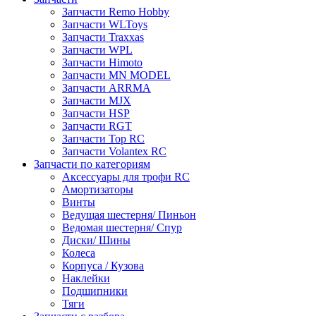
Запчасти Remo Hobby
Запчасти WLToys
Запчасти Traxxas
Запчасти WPL
Запчасти Himoto
Запчасти MN MODEL
Запчасти ARRMA
Запчасти MJX
Запчасти HSP
Запчасти RGT
Запчасти Top RC
Запчасти Volantex RC
Запчасти по категориям
Аксессуары для трофи RC
Амортизаторы
Винты
Ведущая шестерня/ Пиньон
Ведомая шестерня/ Спур
Диски/ Шины
Колеса
Корпуса / Кузова
Наклейки
Подшипники
Тяги