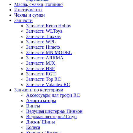
Масла, смазки, топливо
Инструменты
Чехлы и сумки
Запчасти
Запчасти Remo Hobby
Запчасти WLToys
Запчасти Traxxas
Запчасти WPL
Запчасти Himoto
Запчасти MN MODEL
Запчасти ARRMA
Запчасти MJX
Запчасти HSP
Запчасти RGT
Запчасти Top RC
Запчасти Volantex RC
Запчасти по категориям
Аксессуары для трофи RC
Амортизаторы
Винты
Ведущая шестерня/ Пиньон
Ведомая шестерня/ Спур
Диски/ Шины
Колеса
Корпуса / Кузова