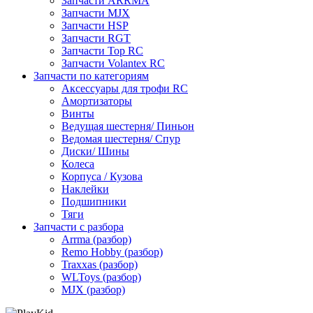
Запчасти ARRMA
Запчасти MJX
Запчасти HSP
Запчасти RGT
Запчасти Top RC
Запчасти Volantex RC
Запчасти по категориям
Аксессуары для трофи RC
Амортизаторы
Винты
Ведущая шестерня/ Пиньон
Ведомая шестерня/ Спур
Диски/ Шины
Колеса
Корпуса / Кузова
Наклейки
Подшипники
Тяги
Запчасти с разбора
Arrma (разбор)
Remo Hobby (разбор)
Traxxas (разбор)
WLToys (разбор)
MJX (разбор)