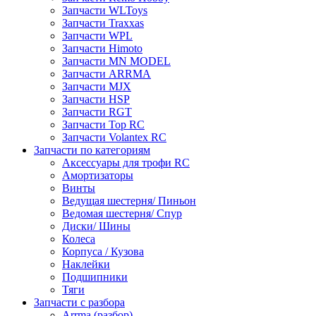
Запчасти WLToys
Запчасти Traxxas
Запчасти WPL
Запчасти Himoto
Запчасти MN MODEL
Запчасти ARRMA
Запчасти MJX
Запчасти HSP
Запчасти RGT
Запчасти Top RC
Запчасти Volantex RC
Запчасти по категориям
Аксессуары для трофи RC
Амортизаторы
Винты
Ведущая шестерня/ Пиньон
Ведомая шестерня/ Спур
Диски/ Шины
Колеса
Корпуса / Кузова
Наклейки
Подшипники
Тяги
Запчасти с разбора
Arrma (разбор)