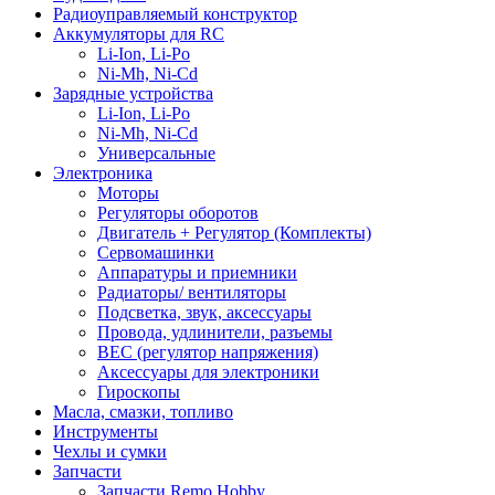
Радиоуправляемый конструктор
Аккумуляторы для RC
Li-Ion, Li-Po
Ni-Mh, Ni-Cd
Зарядные устройства
Li-Ion, Li-Po
Ni-Mh, Ni-Cd
Универсальные
Электроника
Моторы
Регуляторы оборотов
Двигатель + Регулятор (Комплекты)
Сервомашинки
Аппаратуры и приемники
Радиаторы/ вентиляторы
Подсветка, звук, аксессуары
Провода, удлинители, разъемы
BEC (регулятор напряжения)
Аксессуары для электроники
Гироскопы
Масла, смазки, топливо
Инструменты
Чехлы и сумки
Запчасти
Запчасти Remo Hobby