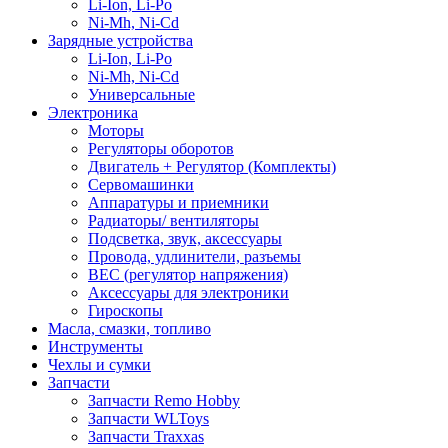
Li-Ion, Li-Po
Ni-Mh, Ni-Cd
Зарядные устройства
Li-Ion, Li-Po
Ni-Mh, Ni-Cd
Универсальные
Электроника
Моторы
Регуляторы оборотов
Двигатель + Регулятор (Комплекты)
Сервомашинки
Аппаратуры и приемники
Радиаторы/ вентиляторы
Подсветка, звук, аксессуары
Провода, удлинители, разъемы
BEC (регулятор напряжения)
Аксессуары для электроники
Гироскопы
Масла, смазки, топливо
Инструменты
Чехлы и сумки
Запчасти
Запчасти Remo Hobby
Запчасти WLToys
Запчасти Traxxas