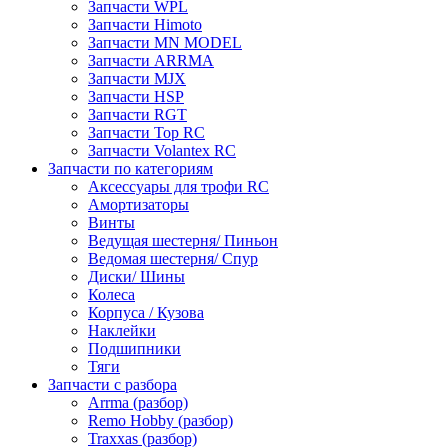
Запчасти WPL
Запчасти Himoto
Запчасти MN MODEL
Запчасти ARRMA
Запчасти MJX
Запчасти HSP
Запчасти RGT
Запчасти Top RC
Запчасти Volantex RC
Запчасти по категориям
Аксессуары для трофи RC
Амортизаторы
Винты
Ведущая шестерня/ Пиньон
Ведомая шестерня/ Спур
Диски/ Шины
Колеса
Корпуса / Кузова
Наклейки
Подшипники
Тяги
Запчасти с разбора
Arrma (разбор)
Remo Hobby (разбор)
Traxxas (разбор)