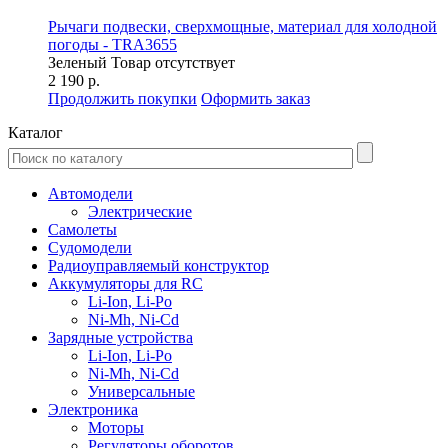
Рычаги подвески, сверхмощные, материал для холодной
погоды - TRA3655
Зеленый
Товар отсутствует
2 190 р.
Продолжить покупки
Оформить заказ
Каталог
Автомодели
Электрические
Самолеты
Судомодели
Радиоуправляемый конструктор
Аккумуляторы для RC
Li-Ion, Li-Po
Ni-Mh, Ni-Cd
Зарядные устройства
Li-Ion, Li-Po
Ni-Mh, Ni-Cd
Универсальные
Электроника
Моторы
Регуляторы оборотов