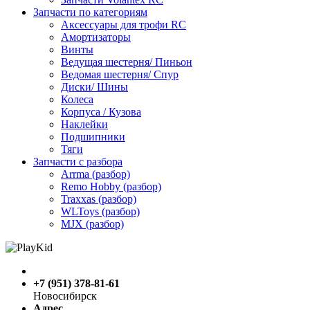
Запчасти по категориям
Аксессуары для трофи RC
Амортизаторы
Винты
Ведущая шестерня/ Пиньон
Ведомая шестерня/ Спур
Диски/ Шины
Колеса
Корпуса / Кузова
Наклейки
Подшипники
Тяги
Запчасти с разбора
Arrma (разбор)
Remo Hobby (разбор)
Traxxas (разбор)
WLToys (разбор)
MJX (разбор)
+7 (951) 378-81-61
Новосибирск
Адрес