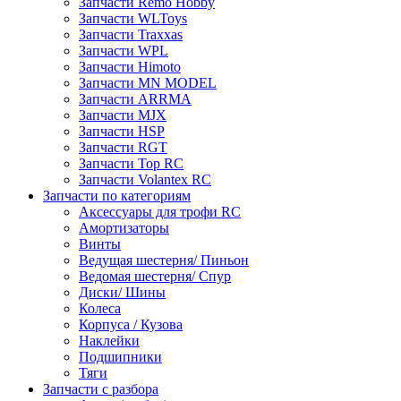
Запчасти Remo Hobby
Запчасти WLToys
Запчасти Traxxas
Запчасти WPL
Запчасти Himoto
Запчасти MN MODEL
Запчасти ARRMA
Запчасти MJX
Запчасти HSP
Запчасти RGT
Запчасти Top RC
Запчасти Volantex RC
Запчасти по категориям
Аксессуары для трофи RC
Амортизаторы
Винты
Ведущая шестерня/ Пиньон
Ведомая шестерня/ Спур
Диски/ Шины
Колеса
Корпуса / Кузова
Наклейки
Подшипники
Тяги
Запчасти с разбора