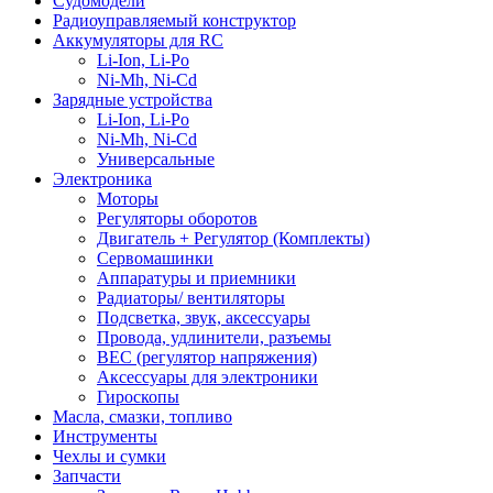
Судомодели
Радиоуправляемый конструктор
Аккумуляторы для RC
Li-Ion, Li-Po
Ni-Mh, Ni-Cd
Зарядные устройства
Li-Ion, Li-Po
Ni-Mh, Ni-Cd
Универсальные
Электроника
Моторы
Регуляторы оборотов
Двигатель + Регулятор (Комплекты)
Сервомашинки
Аппаратуры и приемники
Радиаторы/ вентиляторы
Подсветка, звук, аксессуары
Провода, удлинители, разъемы
BEC (регулятор напряжения)
Аксессуары для электроники
Гироскопы
Масла, смазки, топливо
Инструменты
Чехлы и сумки
Запчасти