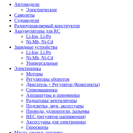
Автомодели
Электрические
Самолеты
Судомодели
Радиоуправляемый конструктор
Аккумуляторы для RC
Li-Ion, Li-Po
Ni-Mh, Ni-Cd
Зарядные устройства
Li-Ion, Li-Po
Ni-Mh, Ni-Cd
Универсальные
Электроника
Моторы
Регуляторы оборотов
Двигатель + Регулятор (Комплекты)
Сервомашинки
Аппаратуры и приемники
Радиаторы/ вентиляторы
Подсветка, звук, аксессуары
Провода, удлинители, разъемы
BEC (регулятор напряжения)
Аксессуары для электроники
Гироскопы
Масла, смазки, топливо