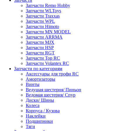
Запчасти
Запчасти Remo Hobby
Запчасти WLToys
Запчасти Traxxas
Запчасти WPL
Запчасти Himoto
Запчасти MN MODEL
Запчасти ARRMA
Запчасти MJX
Запчасти HSP
Запчасти RGT
Запчасти Top RC
Запчасти Volantex RC
Запчасти по категориям
Аксессуары для трофи RC
Амортизаторы
Винты
Ведущая шестерня/ Пиньон
Ведомая шестерня/ Спур
Диски/ Шины
Колеса
Корпуса / Кузова
Наклейки
Подшипники
Тяги