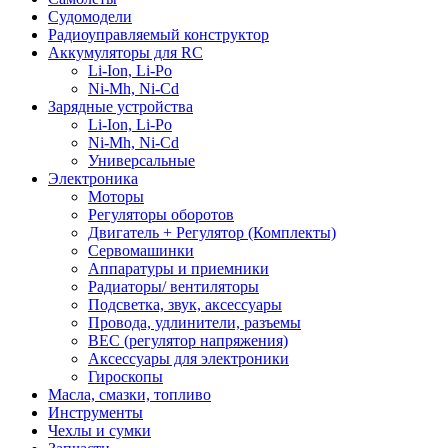
Судомодели
Радиоуправляемый конструктор
Аккумуляторы для RC
Li-Ion, Li-Po
Ni-Mh, Ni-Cd
Зарядные устройства
Li-Ion, Li-Po
Ni-Mh, Ni-Cd
Универсальные
Электроника
Моторы
Регуляторы оборотов
Двигатель + Регулятор (Комплекты)
Сервомашинки
Аппаратуры и приемники
Радиаторы/ вентиляторы
Подсветка, звук, аксессуары
Провода, удлинители, разъемы
BEC (регулятор напряжения)
Аксессуары для электроники
Гироскопы
Масла, смазки, топливо
Инструменты
Чехлы и сумки