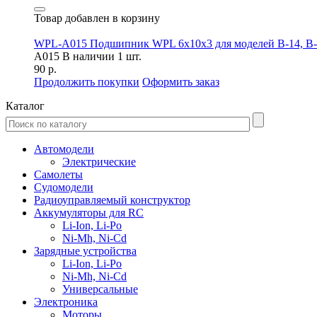
Товар добавлен в корзину
WPL-A015 Подшипник WPL 6x10x3 для моделей B-14, B-24
A015
В наличии 1 шт.
90 р.
Продолжить покупки
Оформить заказ
Каталог
Автомодели
Электрические
Самолеты
Судомодели
Радиоуправляемый конструктор
Аккумуляторы для RC
Li-Ion, Li-Po
Ni-Mh, Ni-Cd
Зарядные устройства
Li-Ion, Li-Po
Ni-Mh, Ni-Cd
Универсальные
Электроника
Моторы