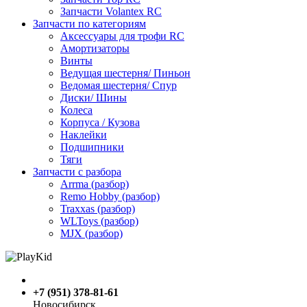
Запчасти Volantex RC
Запчасти по категориям
Аксессуары для трофи RC
Амортизаторы
Винты
Ведущая шестерня/ Пиньон
Ведомая шестерня/ Спур
Диски/ Шины
Колеса
Корпуса / Кузова
Наклейки
Подшипники
Тяги
Запчасти с разбора
Arrma (разбор)
Remo Hobby (разбор)
Traxxas (разбор)
WLToys (разбор)
MJX (разбор)
+7 (951) 378-81-61
Новосибирск