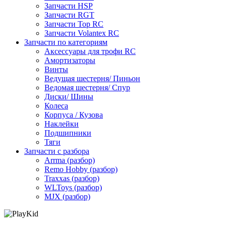
Запчасти HSP
Запчасти RGT
Запчасти Top RC
Запчасти Volantex RC
Запчасти по категориям
Аксессуары для трофи RC
Амортизаторы
Винты
Ведущая шестерня/ Пиньон
Ведомая шестерня/ Спур
Диски/ Шины
Колеса
Корпуса / Кузова
Наклейки
Подшипники
Тяги
Запчасти с разбора
Arrma (разбор)
Remo Hobby (разбор)
Traxxas (разбор)
WLToys (разбор)
MJX (разбор)