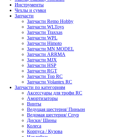
Инструменты
Чехлы и сумки
Запчасти
Запчасти Remo Hobby
Запчасти WLToys
Запчасти Traxxas
Запчасти WPL
Запчасти Himoto
Запчасти MN MODEL
Запчасти ARRMA
Запчасти MJX
Запчасти HSP
Запчасти RGT
Запчасти Top RC
Запчасти Volantex RC
Запчасти по категориям
Аксессуары для трофи RC
Амортизаторы
Винты
Ведущая шестерня/ Пиньон
Ведомая шестерня/ Спур
Диски/ Шины
Колеса
Корпуса / Кузова
Наклейки