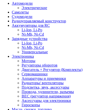
Автомодели
Электрические
Самолеты
Судомодели
Радиоуправляемый конструктор
Аккумуляторы для RC
Li-Ion, Li-Po
Ni-Mh, Ni-Cd
Зарядные устройства
Li-Ion, Li-Po
Ni-Mh, Ni-Cd
Универсальные
Электроника
Моторы
Регуляторы оборотов
Двигатель + Регулятор (Комплекты)
Сервомашинки
Аппаратуры и приемники
Радиаторы/ вентиляторы
Подсветка, звук, аксессуары
Провода, удлинители, разъемы
BEC (регулятор напряжения)
Аксессуары для электроники
Гироскопы
Масла, смазки, топливо